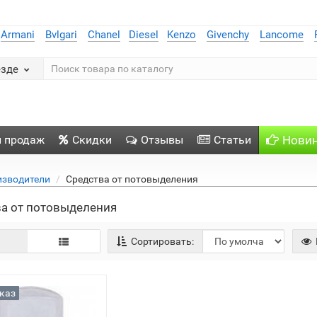
Armani
Bvlgari
Chanel
Diesel
Kenzo
Givenchy
Lancome
езде
п продаж
Скидки
Отзывы
Статьи
Нови
изводители
Средства от потовыделения
а от потовыделения
Сортировать:
каз