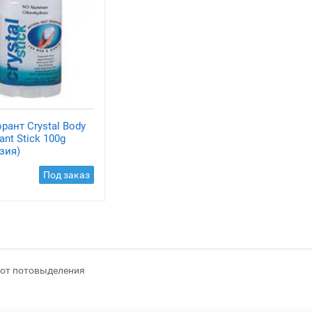
рант Crystal Body
ant Stick 100g
зия)
Под заказ
 от потовыделения