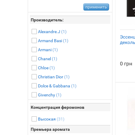
Производитель:
Alexandre.J
(1)
Эссен
Armand Basi
(1)
деколь
Armani
(1)
Chanel
(1)
0 грн
Chloe
(1)
Christian Dior
(1)
Dolce & Gabbana
(1)
Givenchy
(1)
Lanvin
(1)
Концентрация феромонов
Montale
(1)
Высокая
(31)
Shaik
(1)
Премьера аромата
Versace
(1)