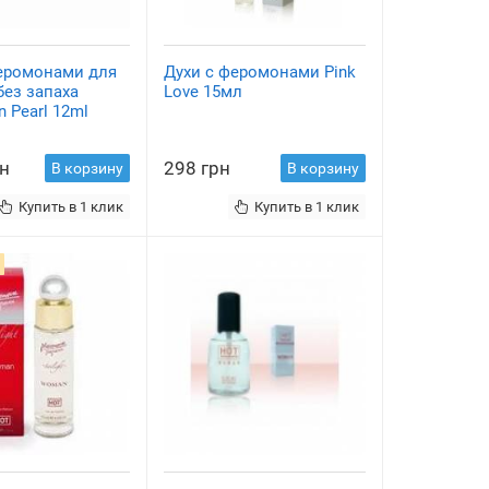
феромонами для
Духи с феромонами Pink
ез запаха
Love 15мл
n Pearl 12ml
рн
298 грн
В корзину
В корзину
Купить в 1 клик
Купить в 1 клик