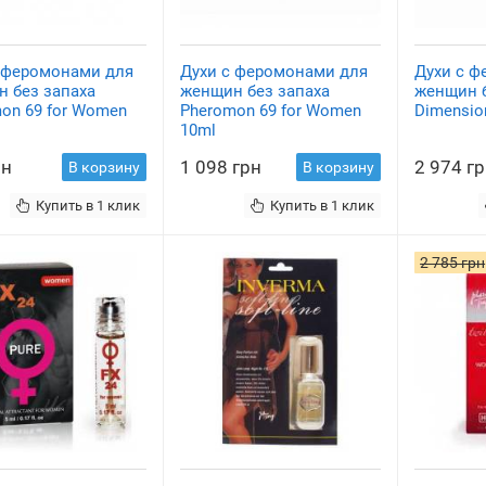
 феромонами для
Духи с феромонами для
Духи с 
 без запаха
женщин без запаха
женщин б
on 69 for Women
Pheromon 69 for Women
Dimensio
10ml
рн
1 098 грн
2 974 г
В корзину
В корзину
Купить в 1 клик
Купить в 1 клик
2 785 грн