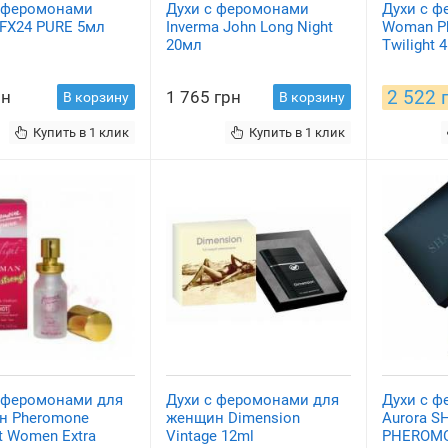
с феромонами
Духи с феромонами
Духи с ф
 FX24 PURE 5мл
Inverma John Long Night
Woman P
20мл
Twilight 
2 522 
рн
1 765 грн
В корзину
В корзину
Купить в 1 клик
Купить в 1 клик
 феромонами для
Духи с феромонами для
Духи с 
н Pheromone
женщин Dimension
Aurora S
ht Women Extra
Vintage 12ml
PHEROMO