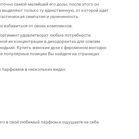
аточно самой малейшей его дозы, после этого он
выделяют только ту единственную, от которой идет
астическая симпатия и увлеченность.
и избавиться от своих комплексов.
сортимент удовлетворит любые потребности.
ной их концентрации в дезодорантах для совсем
людьми. Купить женские духи с феромоном выгодно
ые популярные позиции Вы найдете на страницах
 парфюмов в нескольких видах:
 его в свой любимый парфюм и ощущаете на себе