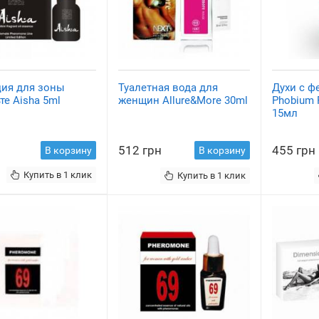
ция для зоны
Туалетная вода для
Духи с 
те Aisha 5ml
женщин Allure&More 30ml
Phobium
15мл
512 грн
455 грн
В корзину
В корзину
Купить в 1 клик
Купить в 1 клик