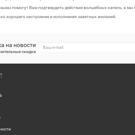
зывы помогут Вам подтвердить действие волшебных капель, а мы
ько хорошего настроение и исполнения заветных желаний.
а на новости
нительные скидки
ет
й
а
ности