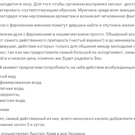
аходится в носу. Для того чтобы организм воспринял сигнал - дост
еагировать соответствующим образом. Мужчина среди всех женщин 
Благодаря этим неуловимым ароматам и возникает мгновенная фант
хи с феромоном женские помогут девушке найти и спутника жизни 
енские духи с феромонами в нашем магазине просто. Обширный ас
от самого действенного препарата (чистый вариант) и до минималь
девушек, действие которых только для общения между молодыми 
нас, так как мы предоставили самый большой их ассортимент, сам
йта и низкая цена, конечно же, будет радовать Вас.
й момент предлагаем попробовать на себе действие возбуждающих
тый вид,
фюмированная вода,
летная вода,
одоранты,
матная вода,
нами.
п, самый действенный из них, всего несколько капель добавляете
мания около 3-х суток.
осуществляет быстро: Киев и вся Украина.