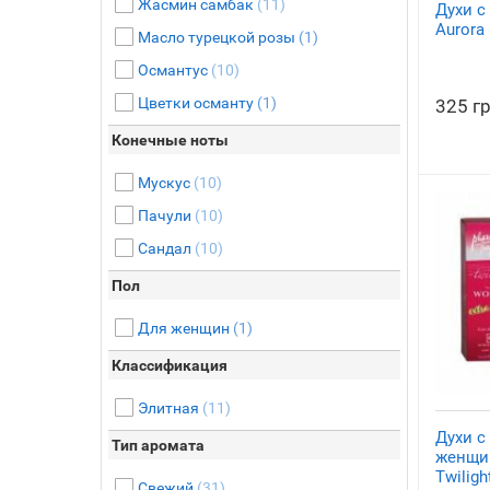
Жасмин самбак
(11)
Духи 
Aurora
Масло турецкой розы
(1)
Османтус
(10)
Цветки османту
(1)
325 г
Конечные ноты
Мускус
(10)
Пачули
(10)
Сандал
(10)
Пол
Для женщин
(1)
Классификация
Элитная
(11)
Духи с
Тип аромата
женщи
Twilig
Свежий
(31)