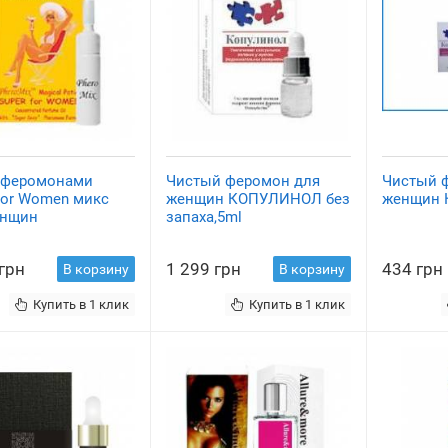
с феромонами
Чистый феромон для
Чистый 
For Women микс
женщин КОПУЛИНОЛ без
женщин 
енщин
запаха,5ml
 грн
1 299 грн
434 грн
В корзину
В корзину
Купить в 1 клик
Купить в 1 клик