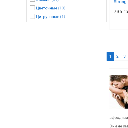
Strong
Цветочные
(10)
735 г
Цитрусовые
(1)
1
2
3
афродизиа
Они не и