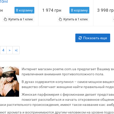
 10ml
рн
1 974 грн
3 998 г
В корзину
В корзину
Купить в 1 клик
Купить в 1 клик
Показать еще
4
>
>|
Интернет магазин poeme.com.ua предлагает Вашему 
привлечения внимания противоположного пола.
В духах содержится копулинол – самое мощное вещес
вещество облегчает женщине найти правильный подхо
Женская парфюмерия с феромонами делает представи
помогает расслабиться и начать откровенное общен
ки растительного происхождения, имеют такое название как: амбр
меют аромата и воспринимаются другим человеком на уровне подсо