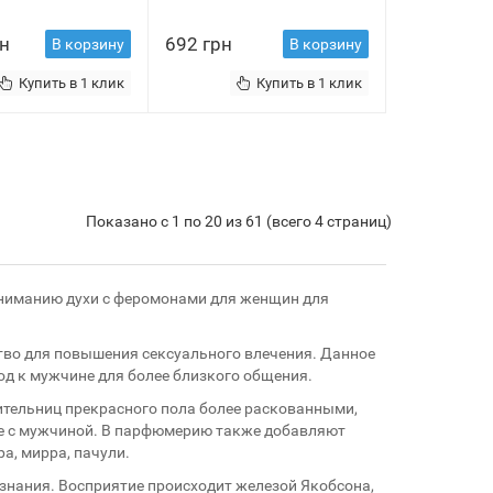
рн
692 грн
В корзину
В корзину
Купить в 1 клик
Купить в 1 клик
Показано с 1 по 20 из 61 (всего 4 страниц)
вниманию духи с феромонами для женщин для
тво для повышения сексуального влечения. Данное
д к мужчине для более близкого общения.
тельниц прекрасного пола более раскованными,
ие с мужчиной. В парфюмерию также добавляют
а, мирра, пачули.
знания. Восприятие происходит железой Якобсона,