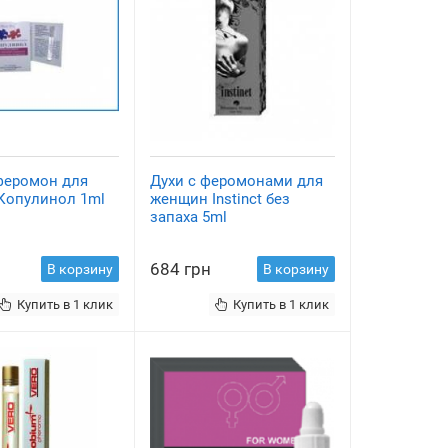
феромон для
Духи с феромонами для
Копулинол 1ml
женщин Instinct без
запаха 5ml
684 грн
В корзину
В корзину
Купить в 1 клик
Купить в 1 клик