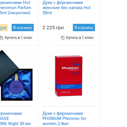
еромонами Hot
Духи с феромонами
heromon Parfum
женские без запаха Hot
45ml (лицензия)
50ml
грн
2 225 грн
В корзину
В корзину
Купить в 1 клик
Купить в 1 клик
феромонами
Духи с феромонами
HADE
PHOBIUM Pheromo for
NE Night 30 мл
women 2,4мл