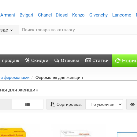
Armani
Bvlgari
Chanel
Diesel
Kenzo
Givenchy
Lancome
езде
п продаж
Скидки
Отзывы
Статьи
Нови
 с феромонами
Феромоны для женщин
ны для женщин
Сортировка: